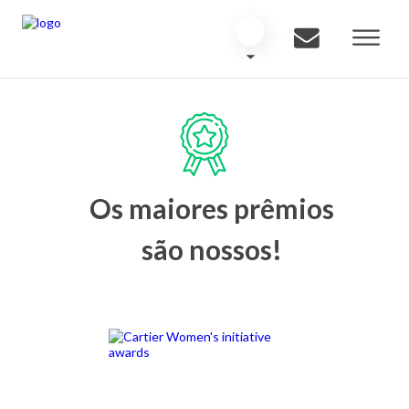
Os maiores prêmios
são nossos!