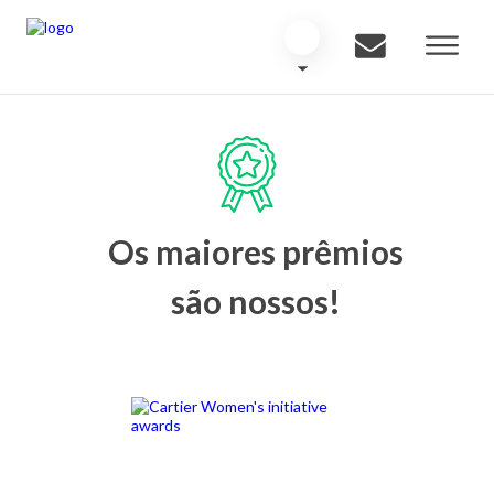
Os maiores prêmios
são nossos!