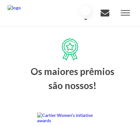
Os maiores prêmios
são nossos!