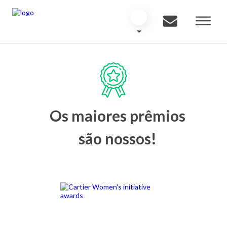
Os maiores prêmios
são nossos!