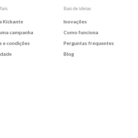
Mais
Baú de ideias
a Kickante
Inovações
 uma campanha
Como funciona
 e condições
Perguntas frequentes
idade
Blog