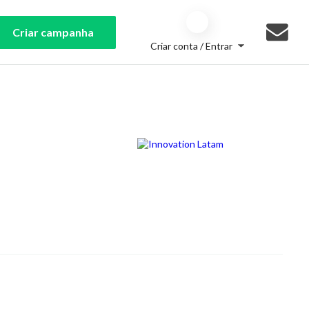
Criar campanha
Criar conta / Entrar