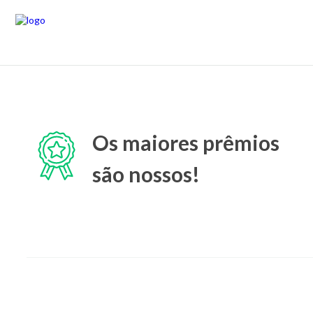
Os maiores prêmios
são nossos!