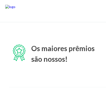
Os maiores prêmios
são nossos!