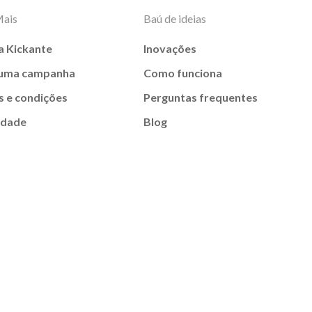
Mais
Baú de ideias
a Kickante
Inovações
 uma campanha
Como funciona
 e condições
Perguntas frequentes
idade
Blog