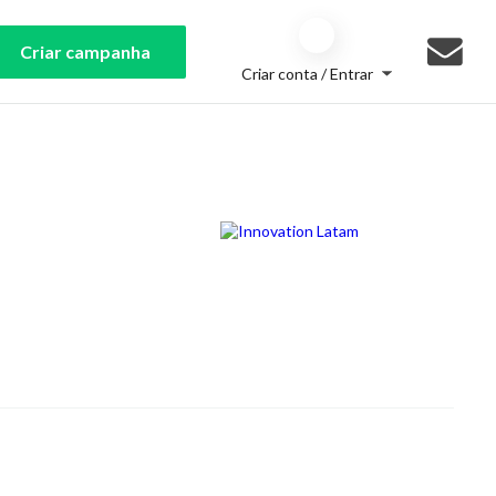
Criar campanha
Criar conta / Entrar