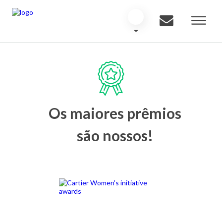
Os maiores prêmios
são nossos!