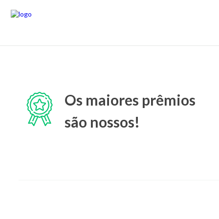
Os maiores prêmios
são nossos!