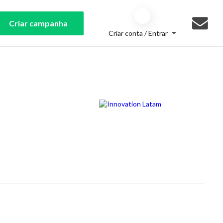
Criar campanha
Criar conta / Entrar