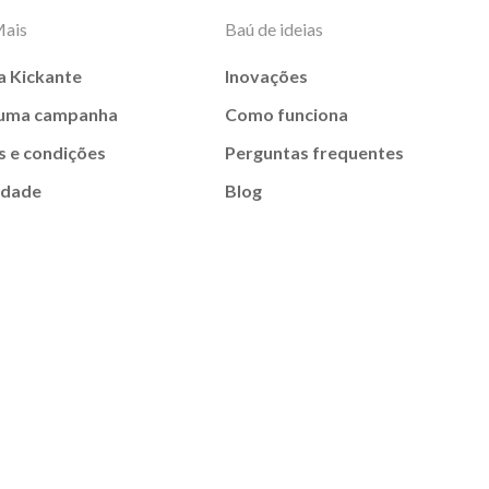
Mais
Baú de ideias
a Kickante
Inovações
 uma campanha
Como funciona
 e condições
Perguntas frequentes
idade
Blog