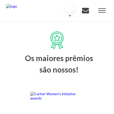
Os maiores prêmios
são nossos!