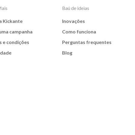
Mais
Baú de ideias
a Kickante
Inovações
 uma campanha
Como funciona
 e condições
Perguntas frequentes
idade
Blog