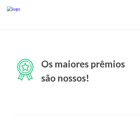
Os maiores prêmios
são nossos!