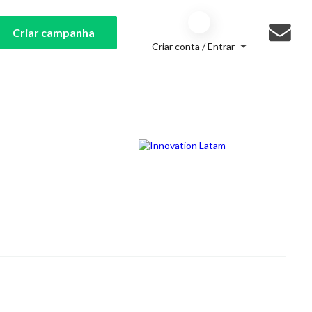
Criar campanha
Criar conta / Entrar