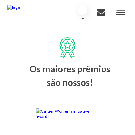
Os maiores prêmios
são nossos!