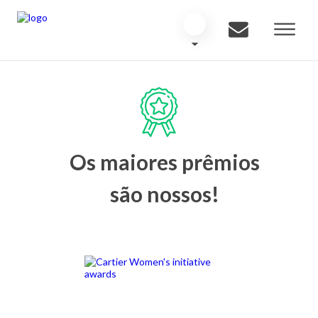
Os maiores prêmios
são nossos!