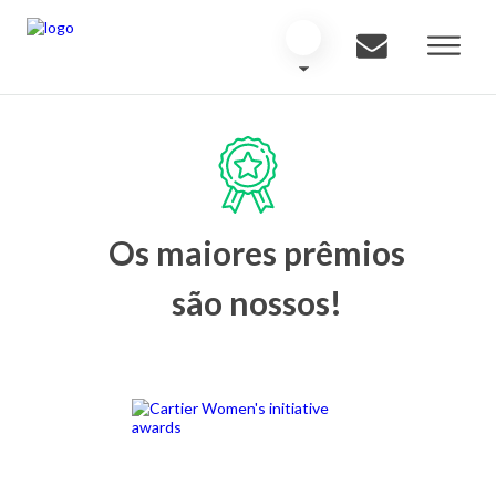
Os maiores prêmios
são nossos!