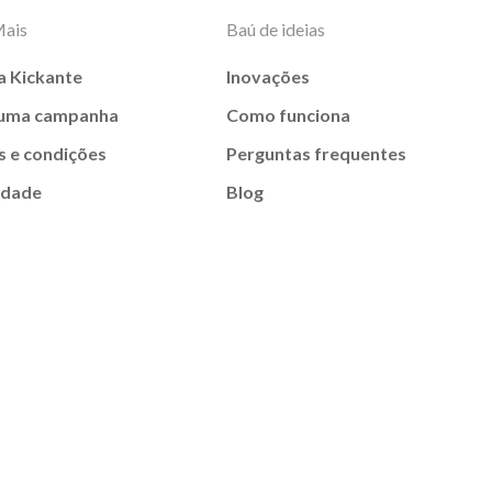
Mais
Baú de ideias
a Kickante
Inovações
 uma campanha
Como funciona
 e condições
Perguntas frequentes
idade
Blog