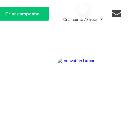
Criar campanha
Criar conta / Entrar