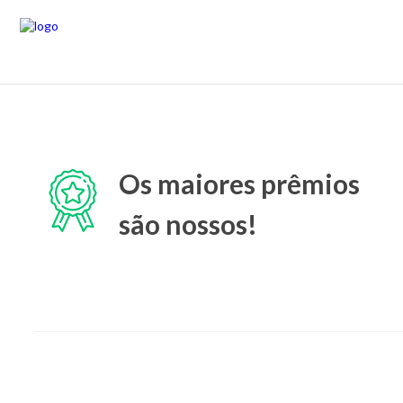
Os maiores prêmios
são nossos!