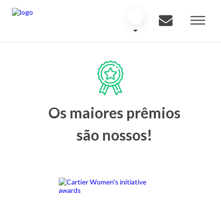
Os maiores prêmios
são nossos!