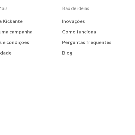
Mais
Baú de ideias
a Kickante
Inovações
 uma campanha
Como funciona
 e condições
Perguntas frequentes
idade
Blog