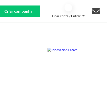
Criar campanha
Criar conta / Entrar