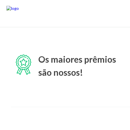
Os maiores prêmios
são nossos!