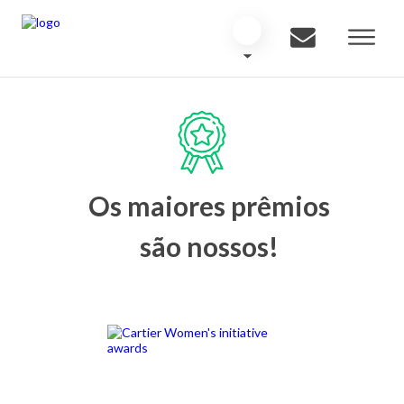
Os maiores prêmios
são nossos!