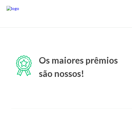
Os maiores prêmios
são nossos!