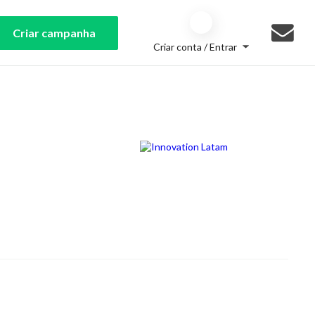
Criar campanha
Criar conta / Entrar