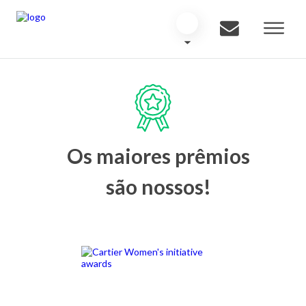
Os maiores prêmios
são nossos!