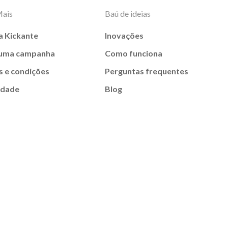
Mais
Baú de ideias
a Kickante
Inovações
 uma campanha
Como funciona
 e condições
Perguntas frequentes
idade
Blog