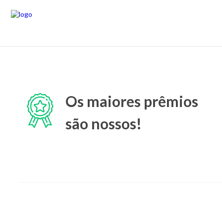
Os maiores prêmios
são nossos!