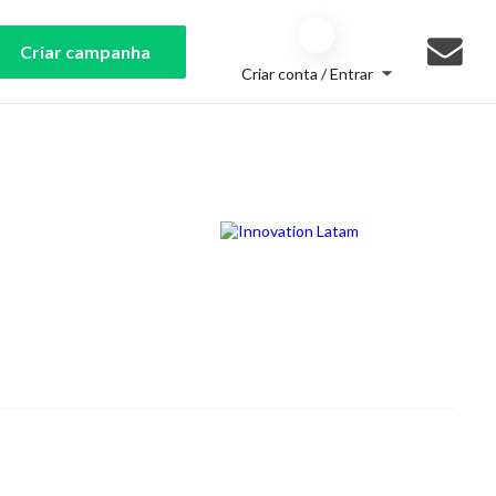
Criar campanha
Criar conta / Entrar