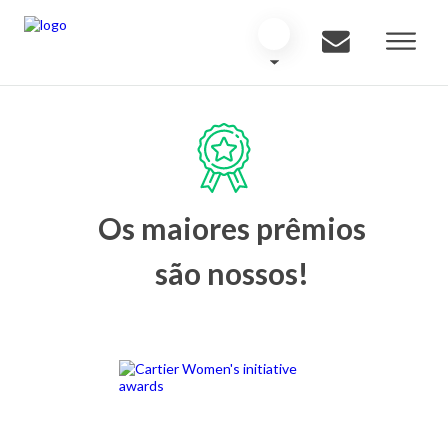
Os maiores prêmios
são nossos!