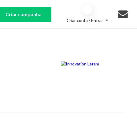
Criar campanha
Criar conta / Entrar