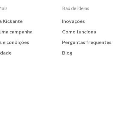
Mais
Baú de ideias
a Kickante
Inovações
 uma campanha
Como funciona
 e condições
Perguntas frequentes
idade
Blog