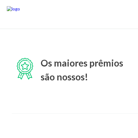
Os maiores prêmios
são nossos!