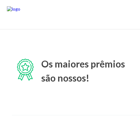
Os maiores prêmios
são nossos!