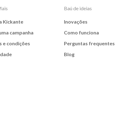
Mais
Baú de ideias
a Kickante
Inovações
 uma campanha
Como funciona
 e condições
Perguntas frequentes
idade
Blog