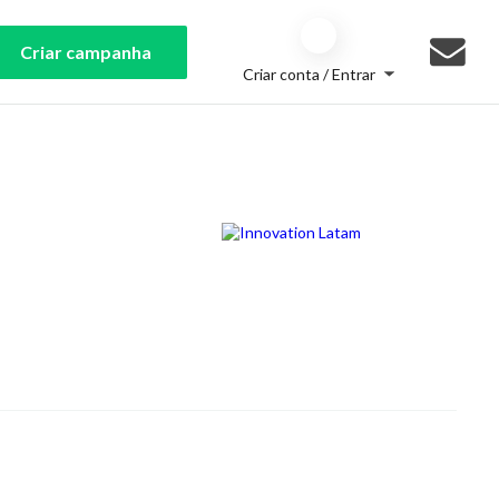
Criar campanha
Criar conta / Entrar