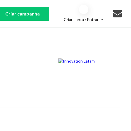
Criar campanha
Criar conta / Entrar