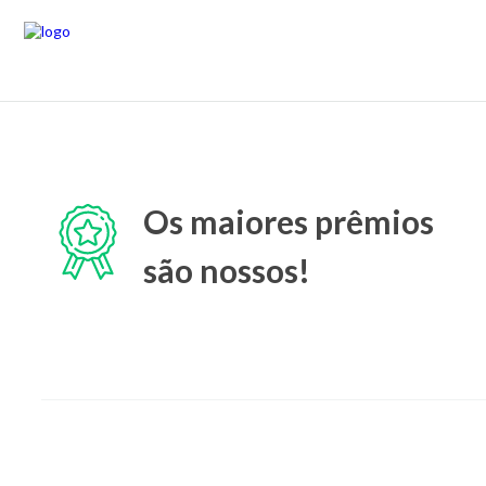
Os maiores prêmios
são nossos!