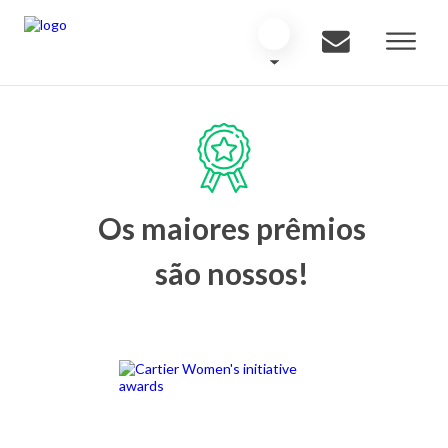
Os maiores prêmios
são nossos!