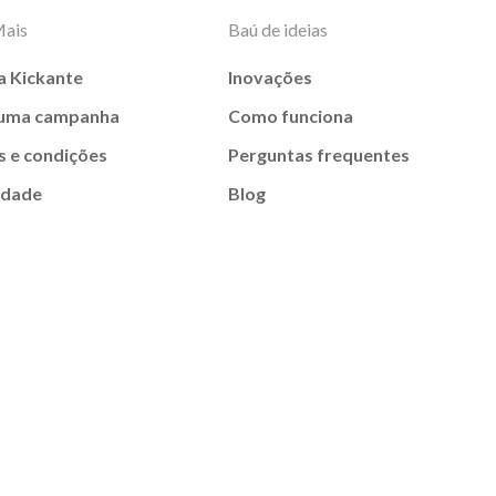
Mais
Baú de ideias
a Kickante
Inovações
 uma campanha
Como funciona
 e condições
Perguntas frequentes
idade
Blog