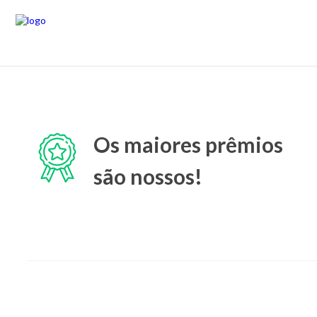
Os maiores prêmios
são nossos!