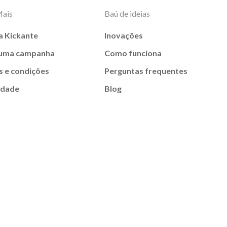
Mais
Baú de ideias
a Kickante
Inovações
 uma campanha
Como funciona
 e condições
Perguntas frequentes
idade
Blog