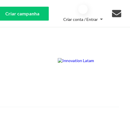
Criar campanha
Criar conta / Entrar