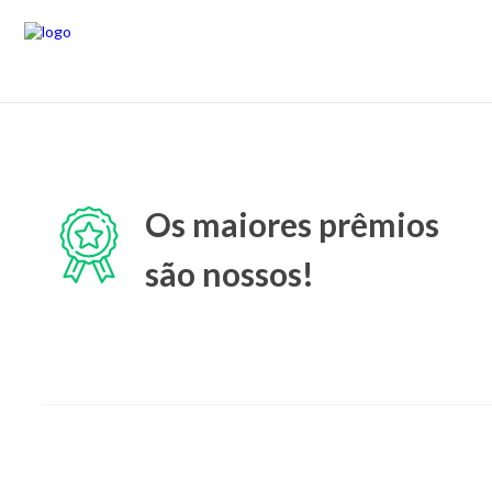
Os maiores prêmios
são nossos!