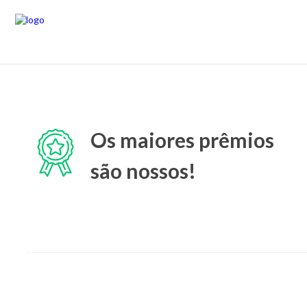
Os maiores prêmios
são nossos!