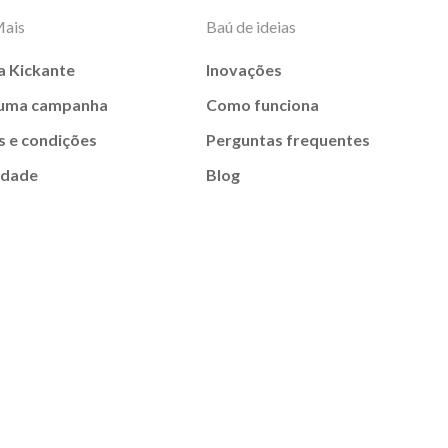
Mais
Baú de ideias
a Kickante
Inovações
 uma campanha
Como funciona
 e condições
Perguntas frequentes
idade
Blog