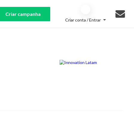
Criar campanha
Criar conta / Entrar