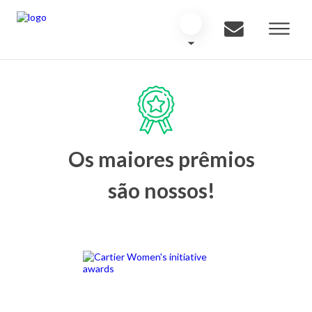
Os maiores prêmios
são nossos!