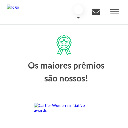
Os maiores prêmios
são nossos!