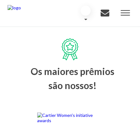
Os maiores prêmios
são nossos!