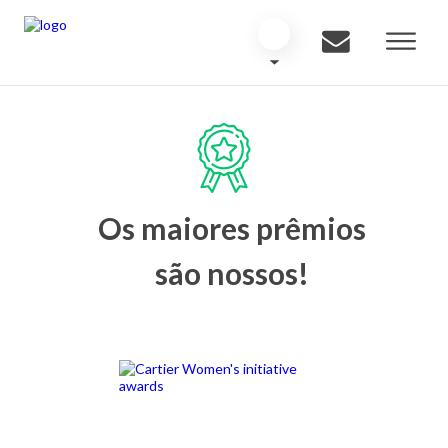
Os maiores prêmios
são nossos!