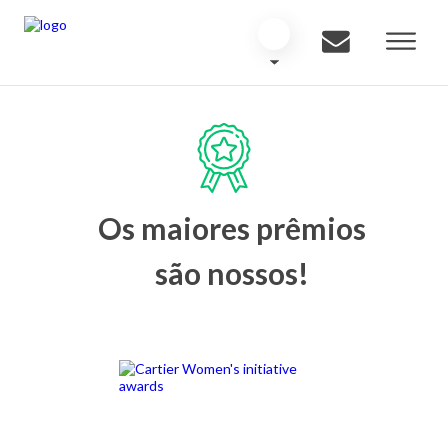
Os maiores prêmios
são nossos!