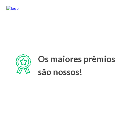
Os maiores prêmios
são nossos!