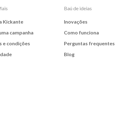
Mais
Baú de ideias
a Kickante
Inovações
 uma campanha
Como funciona
 e condições
Perguntas frequentes
idade
Blog