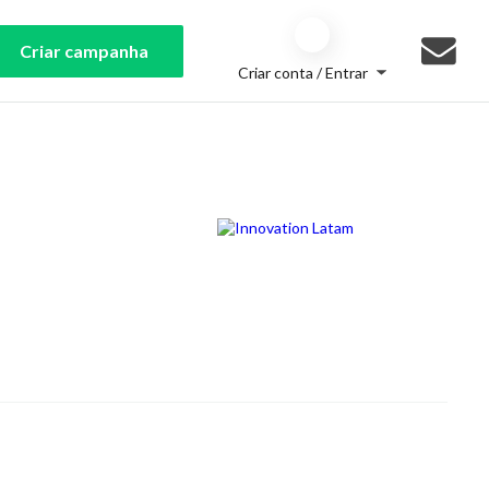
Criar campanha
Criar conta / Entrar