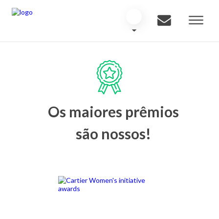
Os maiores prêmios
são nossos!