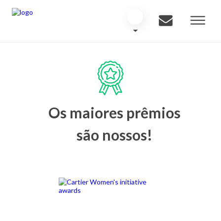
Os maiores prêmios
são nossos!