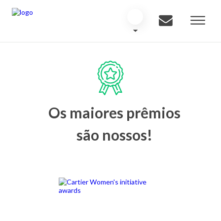
Os maiores prêmios
são nossos!