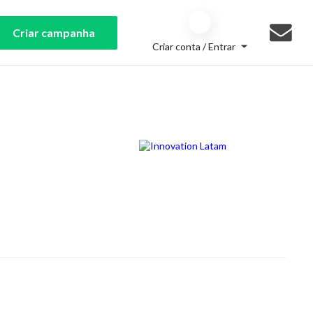
Criar campanha
Criar conta / Entrar