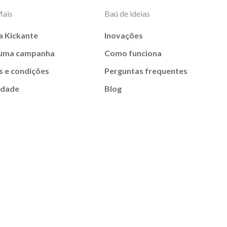
Mais
Baú de ideias
a Kickante
Inovações
 uma campanha
Como funciona
 e condições
Perguntas frequentes
idade
Blog