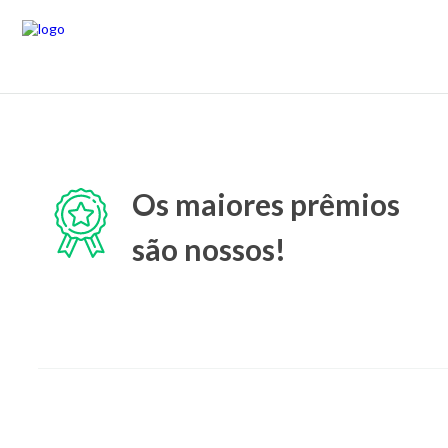
Os maiores prêmios
são nossos!