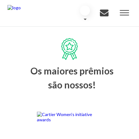
Os maiores prêmios
são nossos!