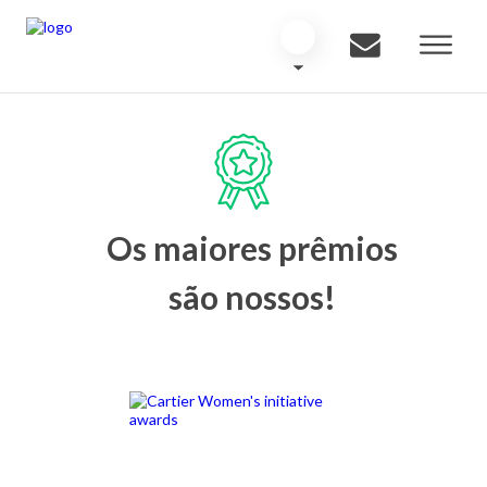
Os maiores prêmios
são nossos!