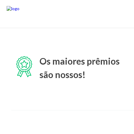
Os maiores prêmios
são nossos!