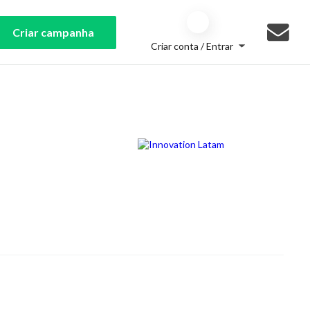
Criar campanha
Criar conta / Entrar