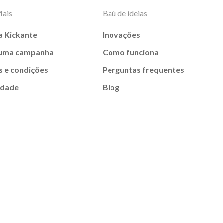
Mais
Baú de ideias
a Kickante
Inovações
 uma campanha
Como funciona
 e condições
Perguntas frequentes
idade
Blog