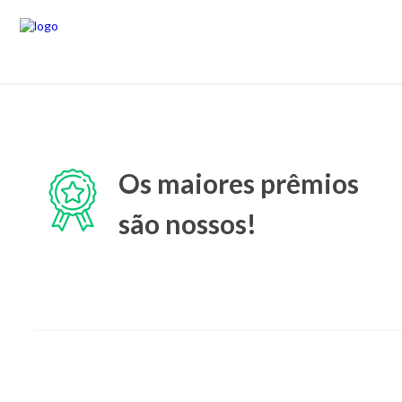
Os maiores prêmios
são nossos!