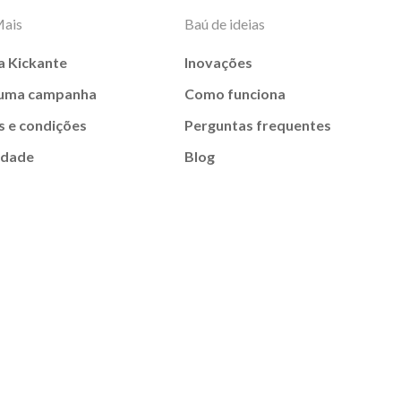
Mais
Baú de ideias
a Kickante
Inovações
 uma campanha
Como funciona
 e condições
Perguntas frequentes
idade
Blog