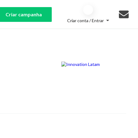
Criar campanha
Criar conta / Entrar