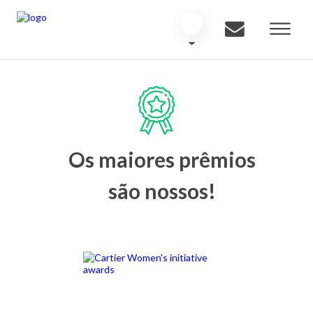
Os maiores prêmios
são nossos!