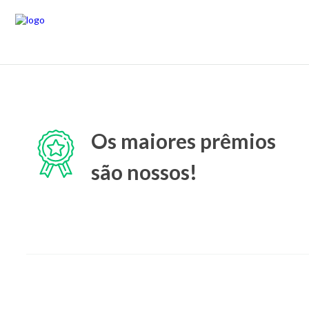
Os maiores prêmios
são nossos!