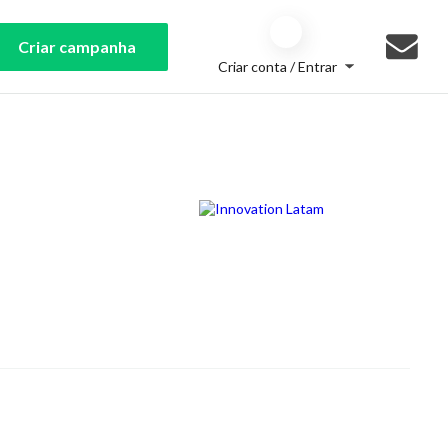
Criar campanha
Criar conta / Entrar