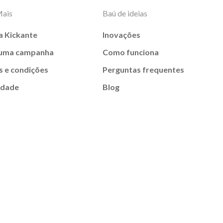
Mais
Baú de ideias
a Kickante
Inovações
 uma campanha
Como funciona
 e condições
Perguntas frequentes
idade
Blog