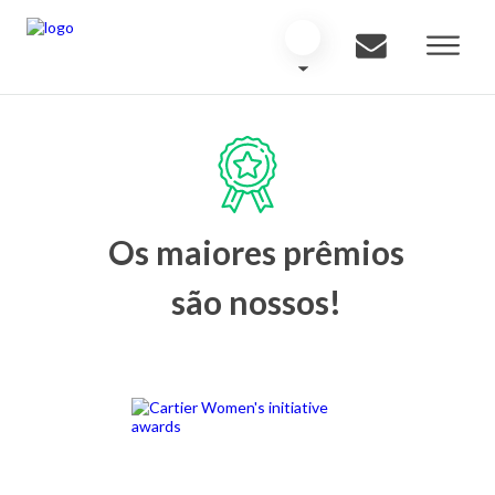
Os maiores prêmios
são nossos!