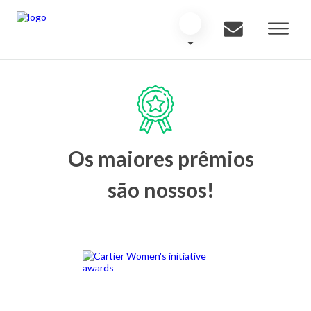
Os maiores prêmios
são nossos!