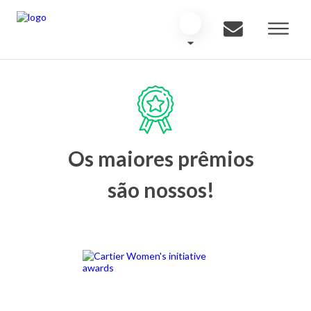
Os maiores prêmios
são nossos!