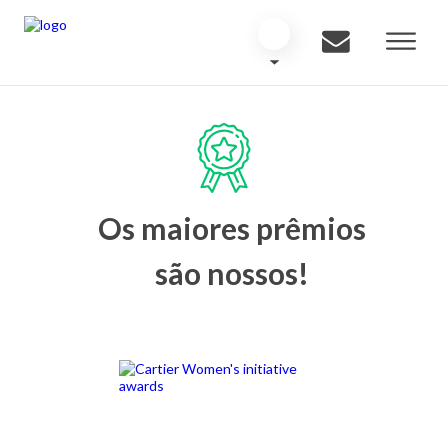
Os maiores prêmios
são nossos!