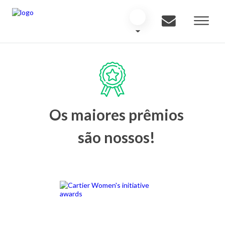
Os maiores prêmios
são nossos!