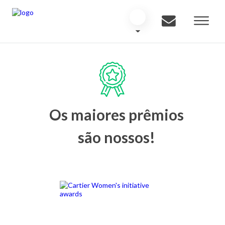
Os maiores prêmios
são nossos!